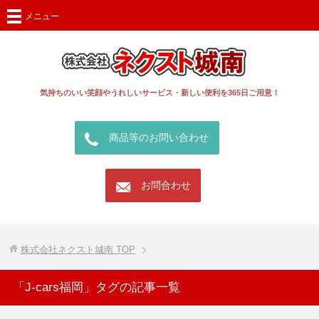
メニュー
気持ちのいい笑顔やうれしいサービス・新しい便利を365日ご用意！
call
商品等のお問い合わせ
mail
お問合わせ
株式会社ネクスト城南
TOP
「J-cars福岡」タグの記事一覧