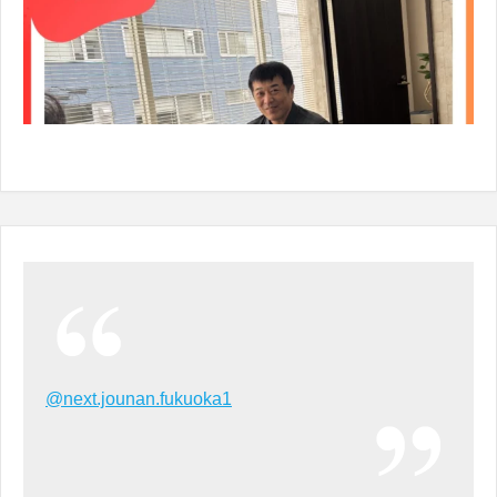
@next.jounan.fukuoka1