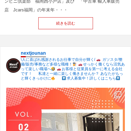
ンビニ倶楽部 福岡西小戸店」及び 「中古車 輸入車販売
店 Jcars福岡」の年末年・・・
続きを読む
nextjounan
\人に喜ばれ感謝されるお仕事で自分が輝く/
ガソスタ/整
備/販売/事務など多様な職種！
せっかく働くなら活気あ
って楽しい職場へ
お客様と従業員を第一に考える会社
です！
私達と一緒に楽しく働きませんか？
あなたがもっ
と輝くきっかけに
求人募集中！詳しくはこちら