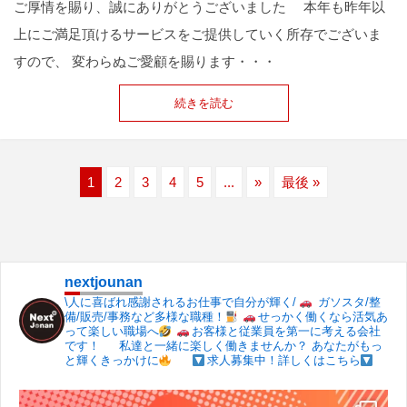
ご厚情を賜り、誠にありがとうございました 本年も昨年以
上にご満足頂けるサービスをご提供していく所存でございま
すので、 変わらぬご愛顧を賜ります・・・
続きを読む
1
2
3
4
5
...
»
最後 »
nextjounan
\人に喜ばれ感謝されるお仕事で自分が輝く/
ガソスタ/整
備/販売/事務など多様な職種！
せっかく働くなら活気あ
って楽しい職場へ
お客様と従業員を第一に考える会社
です！
私達と一緒に楽しく働きませんか？
あなたがもっ
と輝くきっかけに
求人募集中！詳しくはこちら