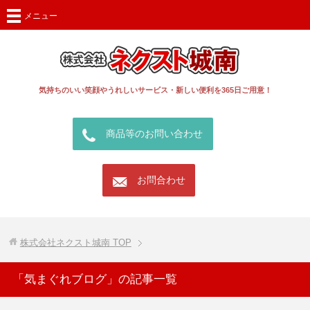
メニュー
気持ちのいい笑顔やうれしいサービス・新しい便利を365日ご用意！
call
商品等のお問い合わせ
mail
お問合わせ
株式会社ネクスト城南
TOP
「気まぐれブログ」の記事一覧