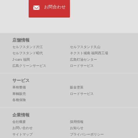
mail
お問合わせ
店舗情報
セルフスタンド片江
セルフスタンド久山
セルフスタンド昭代
ネクスト城南 福岡西工場
J-cars 福岡
広島灯油センター
広島クリーンサービス
ロードサービス
サービス
車検整備
鈑金塗装
車輌販売
ロードサービス
各種保険
企業情報
会社概要
採用情報
お問い合わせ
お知らせ
サイトマップ
プライバシーポリシー