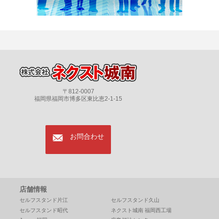
〒812-0007
福岡県福岡市博多区東比恵2-1-15
mail
お問合わせ
店舗情報
セルフスタンド片江
セルフスタンド久山
セルフスタンド昭代
ネクスト城南 福岡西工場