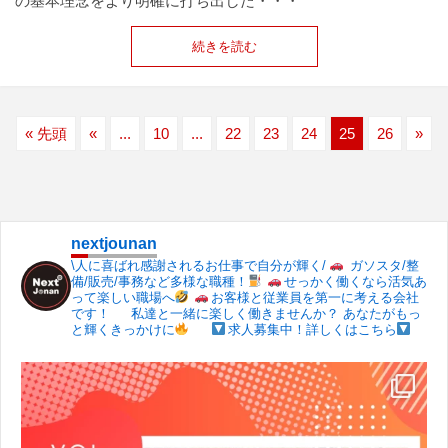
の基本理念をより明確に打ち出した・・・
続きを読む
« 先頭
«
...
10
...
22
23
24
25
26
»
nextjounan
\人に喜ばれ感謝されるお仕事で自分が輝く/
ガソスタ/整
備/販売/事務など多様な職種！
せっかく働くなら活気あ
って楽しい職場へ
お客様と従業員を第一に考える会社
です！
私達と一緒に楽しく働きませんか？
あなたがもっ
と輝くきっかけに
求人募集中！詳しくはこちら