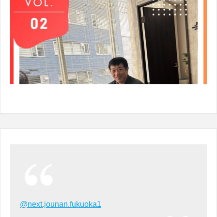
@next.jounan.fukuoka1