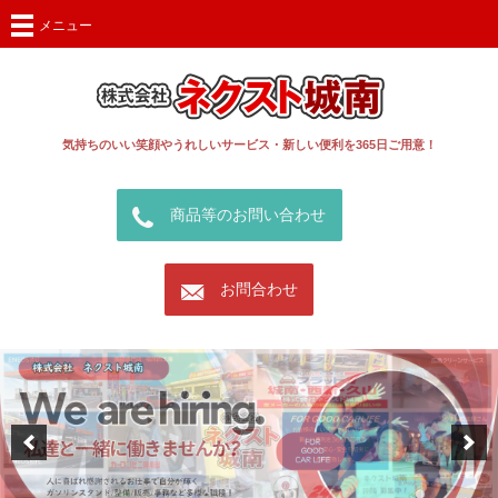
メニュー
気持ちのいい笑顔やうれしいサービス・新しい便利を365日ご用意！
call
商品等のお問い合わせ
mail
お問合わせ