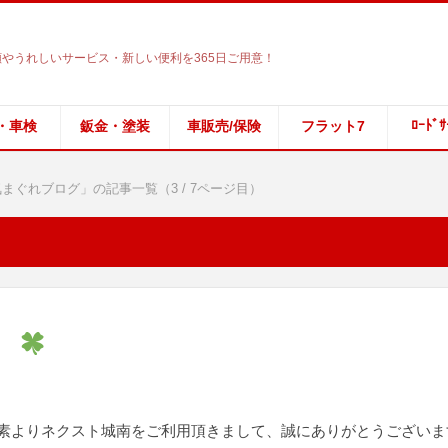
やうれしいサービス・新しい便利を365日ご用意！
ﾛｰﾄﾞｻ
・車検
鈑金・塗装
車販売/保険
フラット7
まぐれブログ」の記事一覧（3 / 7ページ目）
状
よりネクスト城南をご利用頂きまして、誠にありがとうございま