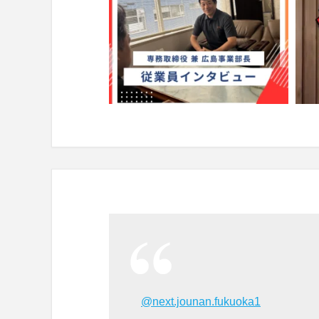
@next.jounan.fukuoka1