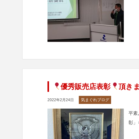
優秀販売店表彰
頂き
気まぐれブログ
2022年2月24日
平素
彰」