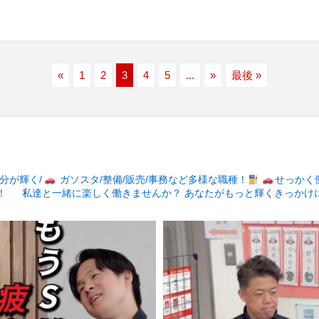
«
1
2
3
4
5
...
»
最後 »
分が輝く/
ガソスタ/整備/販売/事務など多様な職種！
せっかく
！
私達と一緒に楽しく働きませんか？
あなたがもっと輝くきっかけ