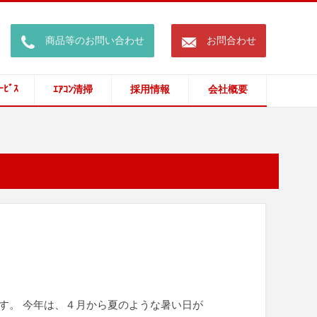
call
mail
商品等のお問い合わせ
お問合わせ
ｰﾋﾞｽ
ｴｱｺﾝ清掃
採用情報
会社概要
す。 今年は、４月から夏のような暑い日が