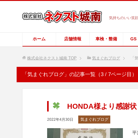
気持ちのいい笑顔
ホーム
店舗情報
車検・整備
GS
株式会社ネクスト城南
TOP
気まぐれブログ
「気
「気まぐれブログ」の記事一覧（3 / 7ページ目）
HONDA様より感謝
気まぐれブログ
2022年4月30日
平素