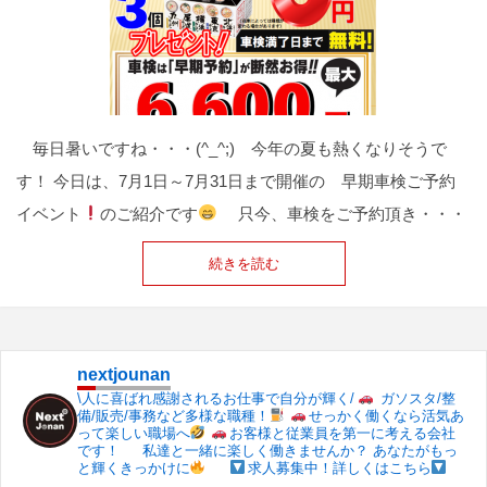
毎日暑いですね・・・(^_^;) 今年の夏も熱くなりそうで
す！ 今日は、7月1日～7月31日まで開催の 早期車検ご予約
イベント
のご紹介です
只今、車検をご予約頂き・・・
続きを読む
nextjounan
\人に喜ばれ感謝されるお仕事で自分が輝く/
ガソスタ/整
備/販売/事務など多様な職種！
せっかく働くなら活気あ
って楽しい職場へ
お客様と従業員を第一に考える会社
です！
私達と一緒に楽しく働きませんか？
あなたがもっ
と輝くきっかけに
求人募集中！詳しくはこちら