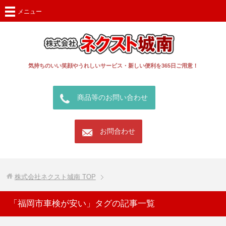
メニュー
気持ちのいい笑顔やうれしいサービス・新しい便利を365日ご用意！
call
商品等のお問い合わせ
mail
お問合わせ
株式会社ネクスト城南
TOP
「福岡市車検が安い」タグの記事一覧