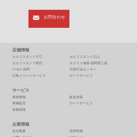
mail
お問合わせ
店舗情報
セルフスタンド片江
セルフスタンド久山
セルフスタンド昭代
ネクスト城南 福岡西工場
J-cars 福岡
広島灯油センター
広島クリーンサービス
ロードサービス
サービス
車検整備
鈑金塗装
車輌販売
ロードサービス
各種保険
企業情報
会社概要
採用情報