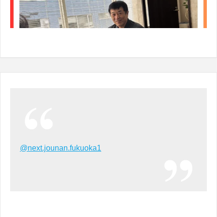
@next.jounan.fukuoka1