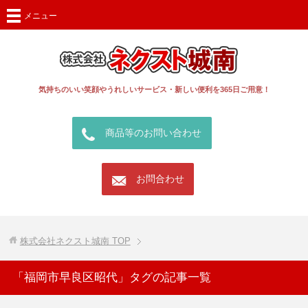
メニュー
気持ちのいい笑顔やうれしいサービス・新しい便利を365日ご用意！
call
商品等のお問い合わせ
mail
お問合わせ
株式会社ネクスト城南
TOP
「福岡市早良区昭代」タグの記事一覧