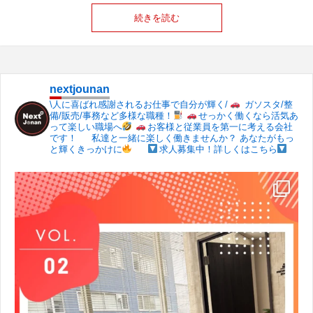
続きを読む
nextjounan
\人に喜ばれ感謝されるお仕事で自分が輝く/
ガソスタ/整
備/販売/事務など多様な職種！
せっかく働くなら活気あ
って楽しい職場へ
お客様と従業員を第一に考える会社
です！
私達と一緒に楽しく働きませんか？
あなたがもっ
と輝くきっかけに
求人募集中！詳しくはこちら