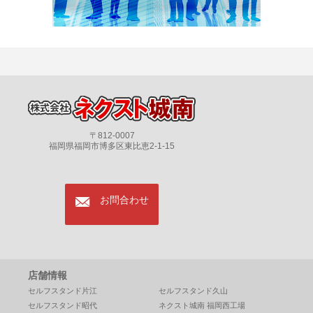
〒812-0007
福岡県福岡市博多区東比恵2-1-15
mail
お問合わせ
店舗情報
セルフスタンド片江
セルフスタンド久山
セルフスタンド昭代
ネクスト城南 福岡西工場