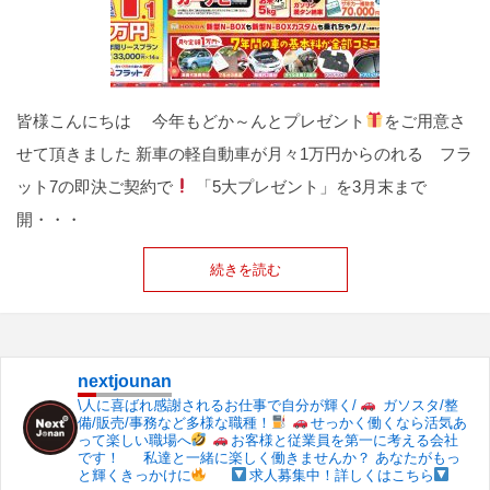
皆様こんにちは 今年もどか～んとプレゼント
をご用意さ
せて頂きました 新車の軽自動車が月々1万円からのれる フラ
ット7の即決ご契約で
「5大プレゼント」を3月末まで
開・・・
続きを読む
nextjounan
\人に喜ばれ感謝されるお仕事で自分が輝く/
ガソスタ/整
備/販売/事務など多様な職種！
せっかく働くなら活気あ
って楽しい職場へ
お客様と従業員を第一に考える会社
です！
私達と一緒に楽しく働きませんか？
あなたがもっ
と輝くきっかけに
求人募集中！詳しくはこちら