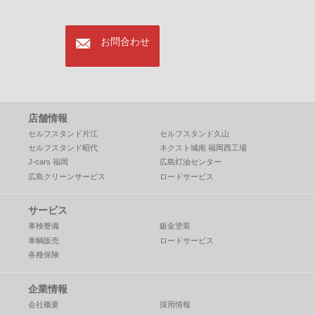
mail
お問合わせ
店舗情報
セルフスタンド片江
セルフスタンド久山
セルフスタンド昭代
ネクスト城南 福岡西工場
J-cars 福岡
広島灯油センター
広島クリーンサービス
ロードサービス
サービス
車検整備
鈑金塗装
車輌販売
ロードサービス
各種保険
企業情報
会社概要
採用情報