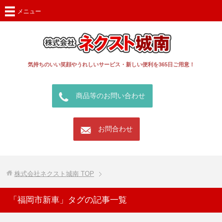
メニュー
気持ちのいい笑顔やうれしいサービス・新しい便利を365日ご用意！
call
商品等のお問い合わせ
mail
お問合わせ
株式会社ネクスト城南
TOP
「福岡市新車」タグの記事一覧