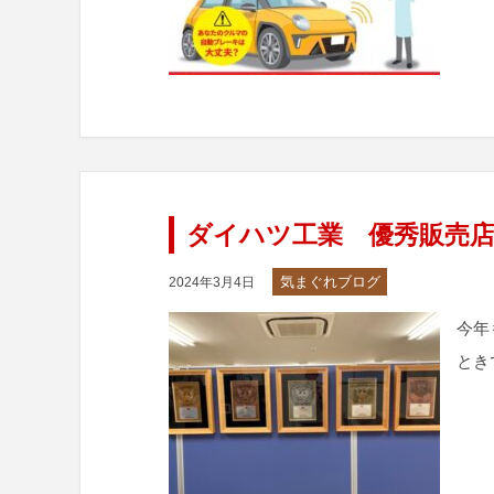
ダイハツ工業 優秀販売
気まぐれブログ
2024年3月4日
今年
とき