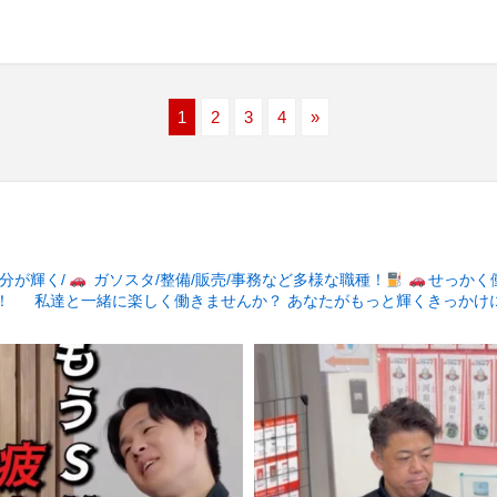
1
2
3
4
»
分が輝く/
ガソスタ/整備/販売/事務など多様な職種！
せっかく
！
私達と一緒に楽しく働きませんか？
あなたがもっと輝くきっかけ