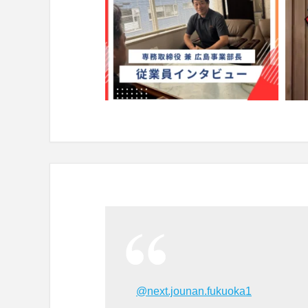
@next.jounan.fukuoka1