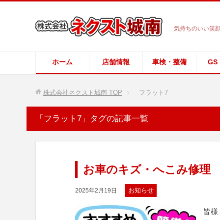
気持ちのいい笑顔
ホーム
店舗情報
車検・整備
GS
株式会社ネクスト城南
TOP
フラット7
「フラット7」タグの記事一覧
お車のキズ・へこみ修理 
お知らせ
2025年2月19日
皆様