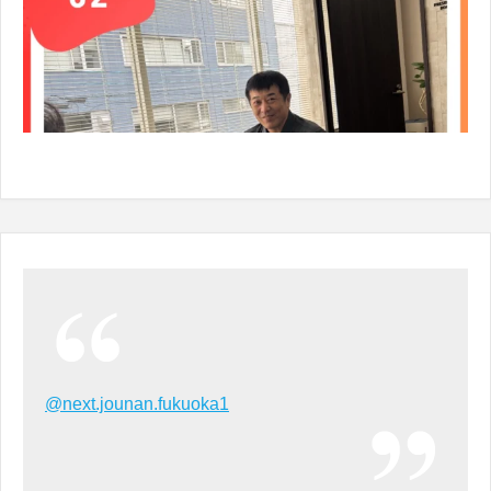
@next.jounan.fukuoka1