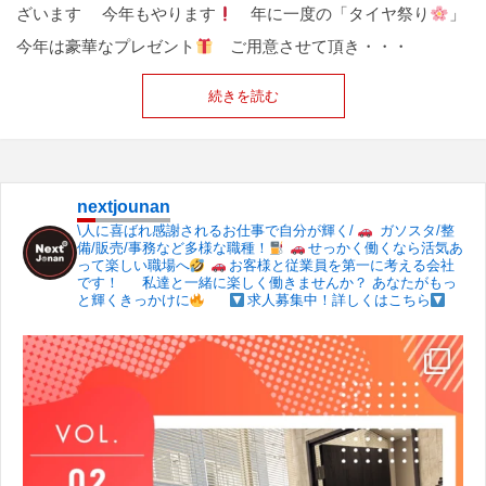
ざいます 今年もやります
年に一度の「タイヤ祭り
」
今年は豪華なプレゼント
ご用意させて頂き・・・
続きを読む
nextjounan
\人に喜ばれ感謝されるお仕事で自分が輝く/
ガソスタ/整
備/販売/事務など多様な職種！
せっかく働くなら活気あ
って楽しい職場へ
お客様と従業員を第一に考える会社
です！
私達と一緒に楽しく働きませんか？
あなたがもっ
と輝くきっかけに
求人募集中！詳しくはこちら