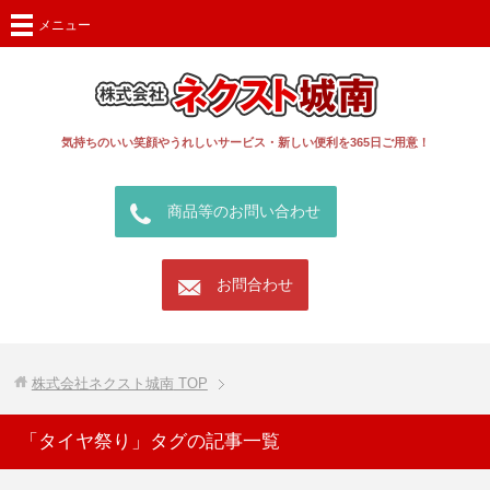
メニュー
気持ちのいい笑顔やうれしいサービス・新しい便利を365日ご用意！
call
商品等のお問い合わせ
mail
お問合わせ
株式会社ネクスト城南
TOP
「タイヤ祭り」タグの記事一覧