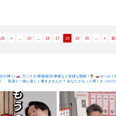
先頭
«
...
10
...
16
17
18
19
20
...
»
最
分が輝く/
ガソスタ/整備/販売/事務など多様な職種！
せっかく
！
私達と一緒に楽しく働きませんか？
あなたがもっと輝くきっかけ