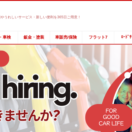
やうれしいサービス・新しい便利を365日ご用意！
ﾛｰﾄﾞｻ
・車検
鈑金・塗装
車販売/保険
フラット7