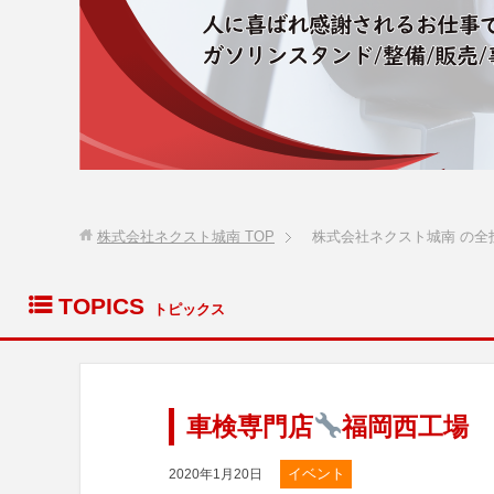
株式会社ネクスト城南
TOP
株式会社ネクスト城南 の全投
list
TOPICS
トピックス
車検専門店
福岡西工場
イベント
2020年1月20日