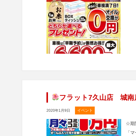
フラット7久山店 城南
イベント
2020年1月9日
☆期
「マ