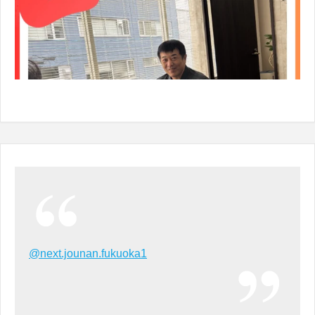
@next.jounan.fukuoka1