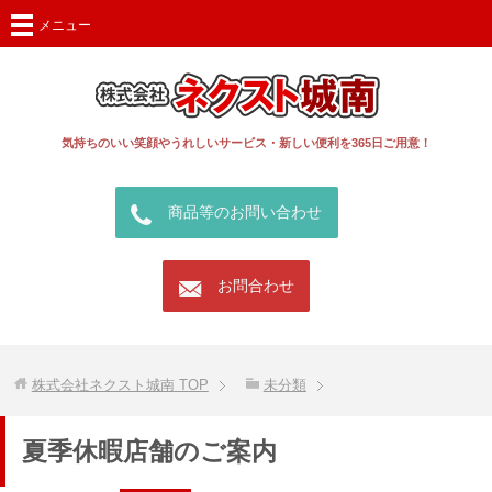
メニュー
気持ちのいい笑顔やうれしいサービス・新しい便利を365日ご用意！
call
商品等のお問い合わせ
mail
お問合わせ
株式会社ネクスト城南
TOP
未分類
夏季休暇店舗のご案内