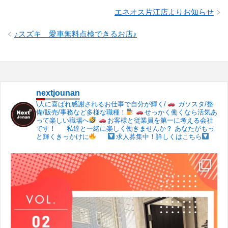
エネオス片江店よりお知らせ
♪スズキ 愛車無料点検できるお店♪
nextjounan
\人に喜ばれ感謝されるお仕事で自分が輝く/
ガソスタ/整
備/販売/事務など多様な職種！
せっかく働くなら活気あ
って楽しい職場へ
お客様と従業員を第一に考える会社
です！
私達と一緒に楽しく働きませんか？
あなたがもっ
と輝くきっかけに
求人募集中！詳しくはこちら