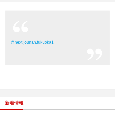
@next.jounan.fukuoka1
新着情報