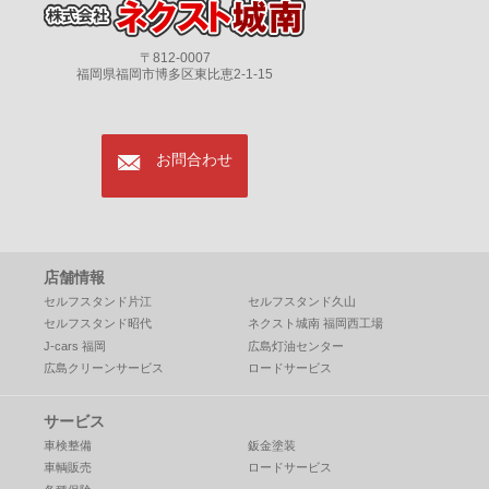
〒812-0007
福岡県福岡市博多区東比恵2-1-15
mail
お問合わせ
店舗情報
セルフスタンド片江
セルフスタンド久山
セルフスタンド昭代
ネクスト城南 福岡西工場
J-cars 福岡
広島灯油センター
広島クリーンサービス
ロードサービス
サービス
車検整備
鈑金塗装
車輌販売
ロードサービス