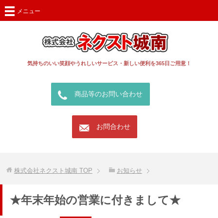
メニュー
気持ちのいい笑顔やうれしいサービス・新しい便利を365日ご用意！
call
商品等のお問い合わせ
mail
お問合わせ
株式会社ネクスト城南
TOP
お知らせ
★年末年始の営業に付きまして★