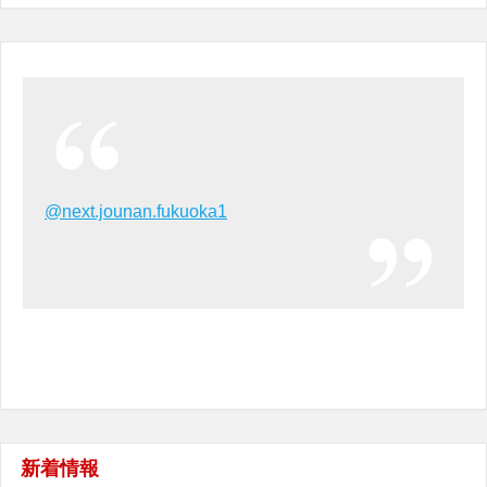
@next.jounan.fukuoka1
新着情報