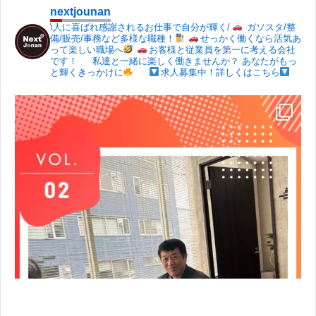
nextjounan
\人に喜ばれ感謝されるお仕事で自分が輝く/
ガソスタ/整
備/販売/事務など多様な職種！
せっかく働くなら活気あ
って楽しい職場へ
お客様と従業員を第一に考える会社
です！
私達と一緒に楽しく働きませんか？
あなたがもっ
と輝くきっかけに
求人募集中！詳しくはこちら