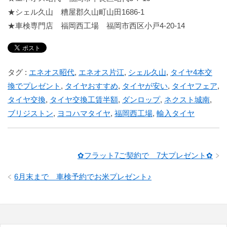
★
シェル久山 糟屋郡久山町山田1686-1
★
車検専門店 福岡西工場 福岡市西区小戸4-20-14
タグ :
エネオス昭代
,
エネオス片江
,
シェル久山
,
タイヤ4本交
換でプレゼント
,
タイヤおすすめ
,
タイヤが安い
,
タイヤフェア
,
タイヤ交換
,
タイヤ交換工賃半額
,
ダンロップ
,
ネクスト城南
,
ブリジストン
,
ヨコハマタイヤ
,
福岡西工場
,
輸入タイヤ
✿フラット7ご契約で 7大プレゼント✿
6月末まで 車検予約でお米プレゼント♪