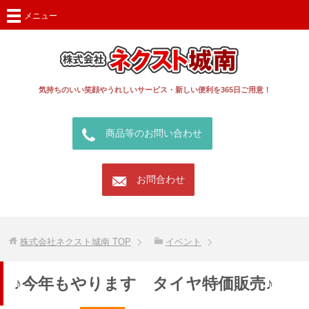
メニュー
気持ちのいい笑顔やうれしいサービス・新しい便利を365日ご用意！
call
商品等のお問い合わせ
mail
お問合わせ
株式会社ネクスト城南
TOP
イベント
♪今年もやります タイヤ特価販売♪