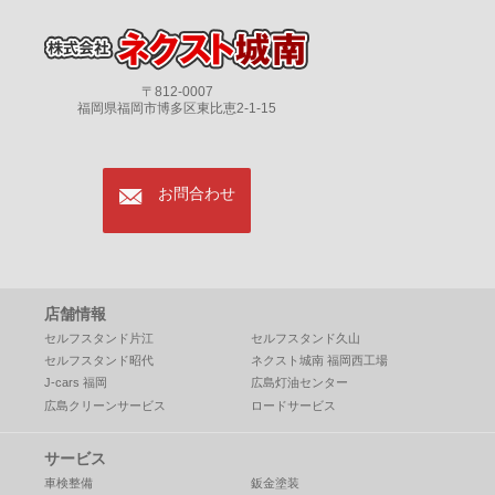
〒812-0007
福岡県福岡市博多区東比恵2-1-15
mail
お問合わせ
店舗情報
セルフスタンド片江
セルフスタンド久山
セルフスタンド昭代
ネクスト城南 福岡西工場
J-cars 福岡
広島灯油センター
広島クリーンサービス
ロードサービス
サービス
車検整備
鈑金塗装