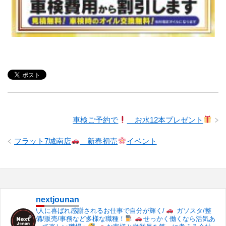
車検ご予約で
お水12本プレゼント
フラット7城南店
新春初売
イベント
nextjounan
\人に喜ばれ感謝されるお仕事で自分が輝く/
ガソスタ/整
備/販売/事務など多様な職種！
せっかく働くなら活気あ