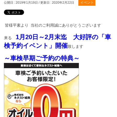
イベント
公開日 :
2019年1月19日
/ 更新日 :
2020年2月22日
皆様平素より 当社のご利用誠にありがとうございます
1月20日～2月末迄 大好評の「車
来る
検予約イベント」開催
致します
～車検早期ご予約の特典～