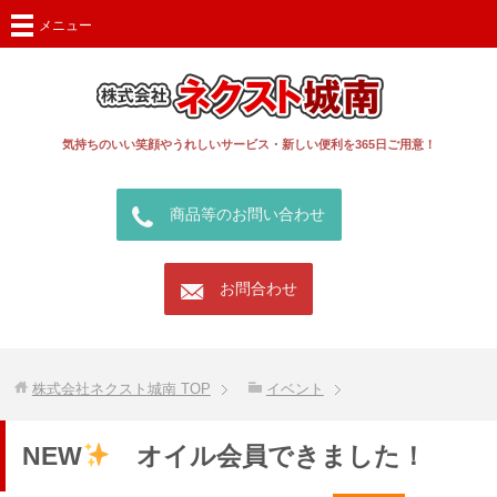
メニュー
気持ちのいい笑顔やうれしいサービス・新しい便利を365日ご用意！
call
商品等のお問い合わせ
mail
お問合わせ
株式会社ネクスト城南
TOP
イベント
NEW
オイル会員できました！