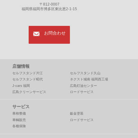
〒812-0007
福岡県福岡市博多区東比恵2-1-15
mail
お問合わせ
店舗情報
セルフスタンド片江
セルフスタンド久山
セルフスタンド昭代
ネクスト城南 福岡西工場
J-cars 福岡
広島灯油センター
広島クリーンサービス
ロードサービス
サービス
車検整備
鈑金塗装
車輌販売
ロードサービス
各種保険