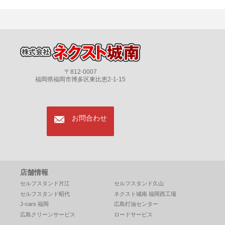
〒812-0007
福岡県福岡市博多区東比恵2-1-15
mail
お問合わせ
店舗情報
セルフスタンド片江
セルフスタンド久山
セルフスタンド昭代
ネクスト城南 福岡西工場
J-cars 福岡
広島灯油センター
広島クリーンサービス
ロードサービス