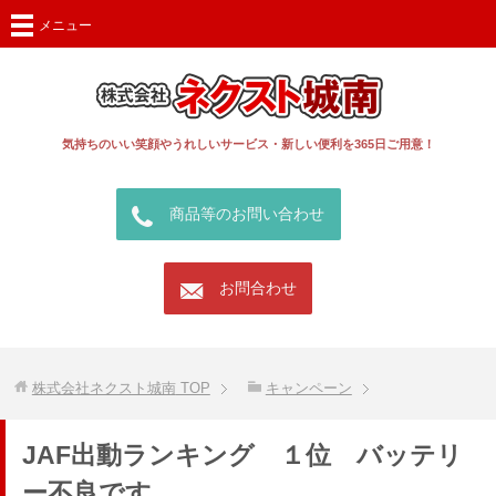
メニュー
気持ちのいい笑顔やうれしいサービス・新しい便利を365日ご用意！
call
商品等のお問い合わせ
mail
お問合わせ
株式会社ネクスト城南
TOP
キャンペーン
JAF出動ランキング １位 バッテリ
ー不良です