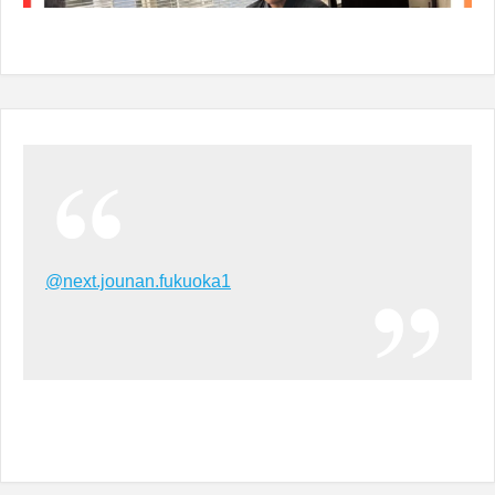
@next.jounan.fukuoka1