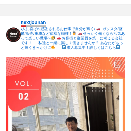
nextjounan
\人に喜ばれ感謝されるお仕事で自分が輝く/
ガソスタ/整
備/販売/事務など多様な職種！
せっかく働くなら活気あ
って楽しい職場へ
お客様と従業員を第一に考える会社
です！
私達と一緒に楽しく働きませんか？
あなたがもっ
と輝くきっかけに
求人募集中！詳しくはこちら